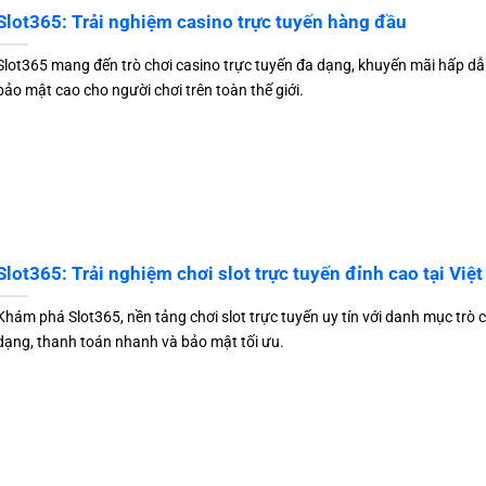
Slot365: Trải nghiệm casino trực tuyến hàng đầu
 nên sử dụng ứng dụng điện thoại di độ
Slot365 mang đến trò chơi casino trực tuyến đa dạng, khuyến mãi hấp dẫ
h duyệt vẫn là một lựa chọn tốt, nhưng sử dụng
ung dung dien t
bảo mật cao cho người chơi trên toàn thế giới.
ững lý do khiến hàng triệu cược thủ đã chuyển sang dùng App:
ua các rào cản chặn mạng từ nhà mạng, đảm bảo kết nối ổn đị
ều hành iOS và Android, ứng dụng giảm thiểu độ trễ, giúp các t
mạng yếu.
ỡ các kèo thơm, khuyến mãi hot hay thông báo nạp rút tiền nhờ 
Slot365: Trải nghiệm chơi slot trực tuyến đỉnh cao tại Việ
thoại.
Khám phá Slot365, nền tảng chơi slot trực tuyến uy tín với danh mục trò 
inh trắc học (Vân tay, Face ID) giúp tài khoản của bạn an toàn
dạng, thanh toán nhanh và bảo mật tối ưu.