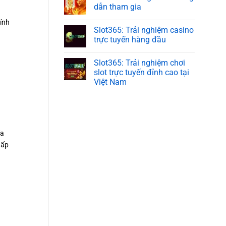
dẫn tham gia
tính
Slot365: Trải nghiệm casino
trực tuyến hàng đầu
Slot365: Trải nghiệm chơi
slot trực tuyến đỉnh cao tại
Việt Nam
đa
hấp