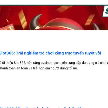
Slot365: Trải nghiệm trò chơi xèng trực tuyến tuyệt vời
Giới thiệu Slot365, nền tảng casino trực tuyến cung cấp đa dạng trò chơi 
thanh toán an toàn và trải nghiệm người dùng tối ưu.