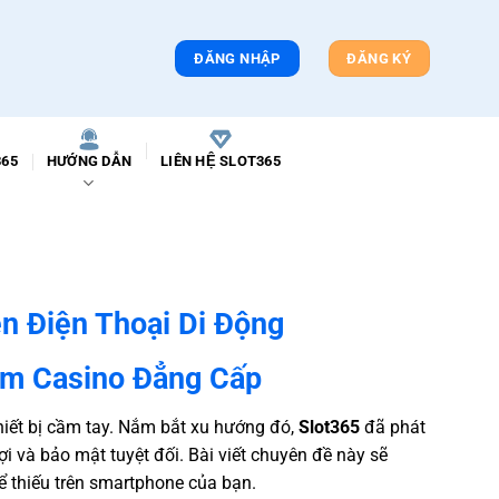
ĐĂNG NHẬP
ĐĂNG KÝ
365
HƯỚNG DẪN
LIÊN HỆ SLOT365
n Điện Thoại Di Động
iệm Casino Đẳng Cấp
hiết bị cầm tay. Nắm bắt xu hướng đó,
Slot365
đã phát
i và bảo mật tuyệt đối. Bài viết chuyên đề này sẽ
hể thiếu trên smartphone của bạn.