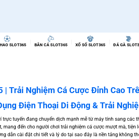
THAO SLOT365
BẮN CÁ SLOT365
XỔ SỐ SLOT365
ĐÁ GÀ SLOT
5 | Trải Nghiệm Cá Cược Đỉnh Cao Trê
Dụng Điện Thoại Di Động & Trải Ngh
trí trực tuyến đang chuyển dịch mạnh mẽ từ máy tính sang các t
, mang đến cho người chơi trải nghiệm cá cược mượt mà, tiện lợ
g dẫn cài đặt chi tiết và lý do tại sao đây là nền tảng không t