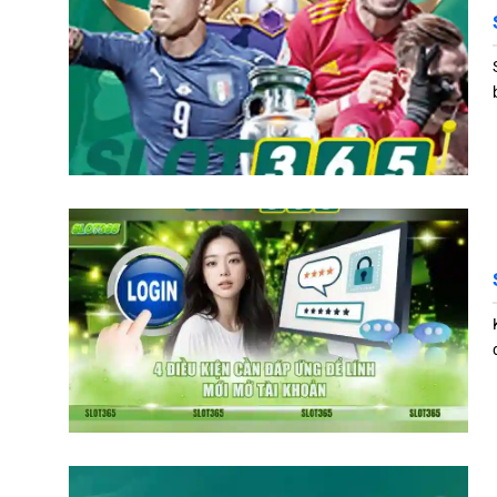
1. Tại sao
Việc truy cập website SLOT365.COM trực tiếp trên trìn
nghiệm của bạn lên một đẳng cấp mới. Dưới đây là nh
Truy cập không giới hạn:
Ứng dụng giúp vượt q
Tốc độ xử lý siêu tốc:
Được tối ưu hóa riêng cho hệ đi
Thông báo thời gian thực:
Bạn sẽ không bao giờ bỏ l
Bảo mật nâng cao:
Tích hợp các công nghệ bảo mật s