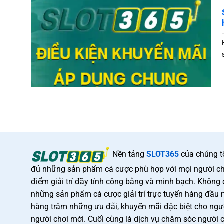
Nền tảng
SLOT365
của chúng t
đủ những sản phẩm cá cược phù hợp với mọi người ch
điểm giải trí đầy tính công bằng và minh bạch. Không
những sản phẩm cá cược giải trí trực tuyến hàng đầ
hàng trăm những ưu đãi, khuyến mãi đặc biệt cho ngườ
người chơi mới. Cuối cùng là dịch vụ chăm sóc người c