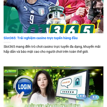
2. Điều Kiện Cần Thiết Trước Khi Thực Hiện Giao
Dịch
Để quy trình
nap tien
diễn ra suôn sẻ và tuân thủ đúng quy
định về "Chơi cờ bạc có trách nhiệm", người chơi cần đáp
ứng các tiêu chí cơ bản sau:
Slot365: Trải nghiệm casino trực tuyến hàng đầu
Tài khoản chính chủ:
Tên chủ tài khoản ngân hàng phải
Slot365 mang đến trò chơi casino trực tuyến đa dạng, khuyến mãi
trùng khớp với họ tên thật đã đăng ký tại
slot365
. Hệ thống
hấp dẫn và bảo mật cao cho người chơi trên toàn thế giới.
sẽ từ chối các giao dịch từ bên thứ 3 để phòng chống rửa
tiền.
Đủ tuổi pháp lý:
Thành viên phải từ 18 tuổi trở lên.
Kết nối mạng ổn định:
Đảm bảo đường truyền internet
không bị gián đoạn trong quá trình thực hiện lệnh chuyển
tiền.
3. Các Phương Thức Nạp Tiền Phổ Biến Tại