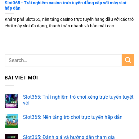
Dành cho những người chơi đề cao tính ẩn danh và bảo
Slot365 - Trải nghiệm casino trực tuyến đẳng cấp với máy slot
hấp dẫn
mật tuyệt đối.
Slot365
hỗ trợ nạp qua cổng USDT (TRC20
hoặc ERC20), giúp bạn không bị giới hạn bởi các quy định
Khám phá Slot365, nền tảng casino trực tuyến hàng đầu với các trò
ngân hàng địa phương.
chơi máy slot đa dạng, thanh toán nhanh và bảo mật cao.
3.4. Thẻ Cào Điện Thoại
Một giải pháp phù hợp cho các khoản nạp nhỏ hoặc khi hệ
thống ngân hàng bảo trì. Tuy nhiên, xin lưu ý phương thức
này có thể phát sinh phí gạch thẻ từ nhà mạng.
BÀI VIẾT MỚI
Slot365: Trải nghiệm trò chơi xèng trực tuyến tuyệt
vời
Slot365: Nền tảng trò chơi trực tuyến hấp dẫn
Slot365: Đánh giá và hướng dẫn tham gia