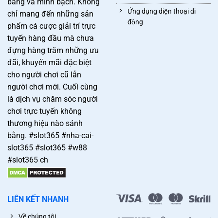
bằng và minh bạch. Không
Bước 2: Chọn mục "Nạp Tiền"
Ứng dụng điện thoại di
chỉ mang đến những sản
động
phẩm cá cược giải trí trực
Tại giao diện trang chủ, tìm và nhấp vào nút "Nạp Tiền"
tuyến hàng đầu mà chưa
(thường nằm ở góc trên bên phải màn hình). Giao diện gửi
đựng hàng trăm những ưu
tiền sẽ hiện ra với các tùy chọn thanh toán.
đãi, khuyến mãi đặc biệt
Bước 3: Lựa chọn phương thức và lấy thông tin
cho người chơi cũ lẫn
người chơi mới. Cuối cùng
Chọn kênh thanh toán mong muốn (Ví dụ: Chuyển khoản
là dịch vụ chăm sóc người
nhanh 24/7). Hệ thống sẽ hiển thị thông tin tài khoản nhận
chơi trực tuyến không
tiền của nhà cái hoặc mã QR Code. Hãy sao chép chính
thương hiệu nào sánh
xác thông tin này.
bằng. #slot365 #nha-cai-
Bước 4: Thực hiện chuyển tiền
slot365 #slot365 #w88
#slot365 ch
Mở ứng dụng ngân hàng hoặc ví điện tử của bạn, thực hiện
chuyển số tiền bạn muốn nạp vào thông tin đã lấy ở Bước
3.
Lưu ý quan trọng:
Hãy điền chính xác "Nội dung chuyển
LIÊN KẾT NHANH
tiền" (thường là tên đăng nhập hoặc mã giao dịch) để hệ
thống tự động cập nhật điểm.
Về chúng tôị