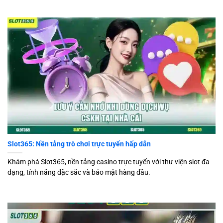
1. Tại Sao Hệ Thống Nạp Tiền Slot365 Được
Đánh Giá Cao?
Trong thị trường cá cược trực tuyến đầy biến động,
slot365
luôn khẳng định vị thế của mình thông qua sự minh bạch
và an toàn trong giao dịch tài chính. Khác với các nền tảng
thiếu uy tín, hệ thống
nap tien
của chúng tôi được xây
dựng dựa trên tiêu chuẩn bảo mật quốc tế SSL 128-bit,
đảm bảo dữ liệu của bạn không bao giờ bị rò rỉ.
Ưu điểm vượt trội khi giao dịch tại đây bao gồm:
Slot365: Nền tảng trò chơi trực tuyến hấp dẫn
Tốc độ xử lý siêu tốc:
Thời gian trung bình để tiền về tài
Khám phá Slot365, nền tảng casino trực tuyến với thư viện slot đa
khoản chỉ từ 1 đến 5 phút.
dạng, tính năng đặc sắc và bảo mật hàng đầu.
Đa dạng kênh thanh toán:
Hỗ trợ hầu hết các ngân hàng
nội địa Việt Nam và các ví điện tử thông dụng.
Không thu phí ẩn:
Slot365 cam kết tỷ lệ quy đổi 1:1, người