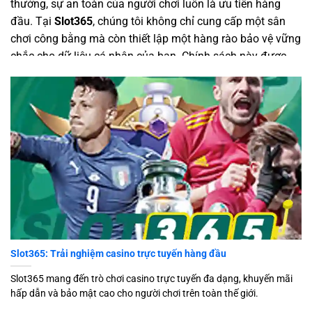
thưởng, sự an toàn của người chơi luôn là ưu tiên hàng
đầu. Tại
Slot365
, chúng tôi không chỉ cung cấp một sân
chơi công bằng mà còn thiết lập một hàng rào bảo vệ vững
chắc cho dữ liệu cá nhân của bạn. Chính sách này được
xây dựng dựa trên các tiêu chuẩn quốc tế nghiêm ngặt
nhất nhằm đảm bảo mọi giao dịch và thông tin của thành
viên đều được giữ bí mật tuyệt đối.
Slot365: Trải nghiệm casino trực tuyến hàng đầu
Slot365 mang đến trò chơi casino trực tuyến đa dạng, khuyến mãi
hấp dẫn và bảo mật cao cho người chơi trên toàn thế giới.