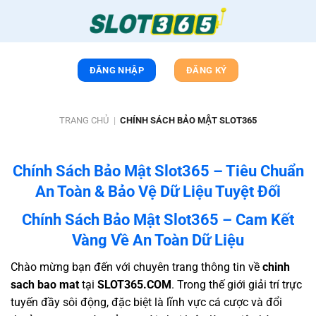
Chuyển
đến
nội
dung
ĐĂNG NHẬP
ĐĂNG KÝ
TRANG CHỦ
|
CHÍNH SÁCH BẢO MẬT SLOT365
Chính Sách Bảo Mật Slot365 – Tiêu Chuẩn
An Toàn & Bảo Vệ Dữ Liệu Tuyệt Đối
Chính Sách Bảo Mật Slot365 – Cam Kết
Vàng Về An Toàn Dữ Liệu
Chào mừng bạn đến với chuyên trang thông tin về
chinh
sach bao mat
tại
SLOT365.COM
. Trong thế giới giải trí trực
tuyến đầy sôi động, đặc biệt là lĩnh vực cá cược và đổi