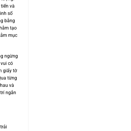
 tiến và
inh số
ng bằng
nhằm tạo
 nhằm mục
ông ngừng
 vui có
n giấy tờ
 Qua từng
nhau và
trí ngắn
trải