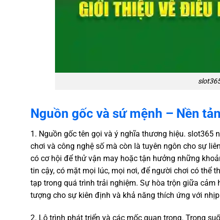
slot36
Nguồn gốc và sứ mệnh – Nền tả
1. Nguồn gốc tên gọi và ý nghĩa thương hiệu. slot365 ne
chơi và công nghệ số mà còn là tuyên ngôn cho sự liê
có cơ hội để thử vận may hoặc tận hưởng những khoản
tin cậy, có mặt mọi lúc, mọi nơi, để người chơi có thể
tạp trong quá trình trải nghiệm. Sự hòa trộn giữa cảm 
tượng cho sự kiên định và khả năng thích ứng với nhịp
2. Lộ trình phát triển và các mốc quan trọng. Trong su