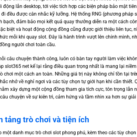
i động lẫn desktop, tới việc tích hợp các biện pháp bảo mật tiên
c đi đều được cân nhắc kỹ lưỡng. Hệ thống RNG (phương pháp s
h bạch, đảm bảo mọi kết quả quay thưởng diễn ra một cách cô
ặc biệt và hoạt động cộng đồng cũng được giới thiệu liên tục, 
hức mỗi khi quay slot. Đây là hành trình vượt lên chính mình,
g đồng người chơi toàn cầu.
mỗi câu chuyện thành công, luôn có bàn tay người làm việc kh
p slot365 net kể lại rằng điều quan trọng nhất là mang lại niềm
 chơi một cách an toàn. Những giá trị này không chỉ tồn tại trê
hắc nhở về nghỉ ngơi và các tùy chọn tự giới hạn khi cần thiết.
hằm xây dựng một cộng đồng tham gia tích cực, tôn trọng lẫn 
 câu chuyện về sự kiên trì, cảm hứng và tầm nhìn xa hơn sự giải 
 tảng trò chơi và tiện ích
p một danh mục trò chơi slot phong phú, kèm theo các tùy chọn 