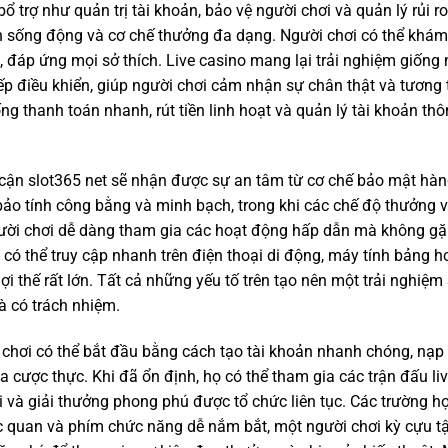
ổ trợ như quản trị tài khoản, bảo vệ người chơi và quản lý rủi ro
anh sống động và cơ chế thưởng đa dạng. Người chơi có thể khá
i, đáp ứng mọi sở thích. Live casino mang lại trải nghiệm giốn
ếp điều khiển, giúp người chơi cảm nhận sự chân thật và tương 
ống thanh toán nhanh, rút tiền linh hoạt và quản lý tài khoản th
ếp cận slot365 net sẽ nhận được sự an tâm từ cơ chế bảo mật hà
 bảo tính công bằng và minh bạch, trong khi các chế độ thưởng 
người chơi dễ dàng tham gia các hoạt động hấp dẫn mà không gặ
ệc có thể truy cập nhanh trên điện thoại di động, máy tính bảng 
ợi thế rất lớn. Tất cả những yếu tố trên tạo nên một trải nghiệm
và có trách nhiệm.
chơi có thể bắt đầu bằng cách tạo tài khoản nhanh chóng, nạp 
ia cược thực. Khi đã ổn định, họ có thể tham gia các trận đấu li
i và giải thưởng phong phú được tổ chức liên tục. Các trường h
c quan và phím chức năng dễ nắm bắt, một người chơi kỳ cựu 