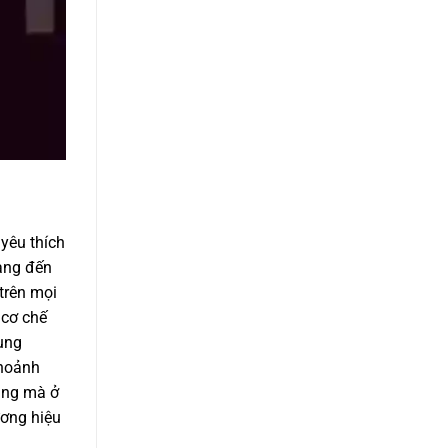
 yêu thích
mang đến
trên mọi
 cơ chế
dung
khoảnh
tảng mà ở
ương hiệu