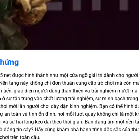
m hứng
65 net được hình thành như một cửa ngõ giải trí dành cho người
lot. Nền tảng này không chỉ đơn thuần cung cấp trò chơi mà còn 
n tiến, giao diện người dùng thân thiện và trải nghiệm mượt mà 
ằm ở sự tập trung vào chất lượng trải nghiệm, sự minh bạch trong
 chơi mới lẫn người chơi dày dặn kinh nghiệm. Bạn có thể hình 
ự an toàn và tính ổn định, nơi mỗi lượt quay không chỉ là một 
in và sự hài lòng kéo dài theo thời gian. Bạn đang tìm một nền 
 và đáng tin cậy? Hãy cùng khám phá hành trình đặc sắc của th
chơi trên toàn cầu.