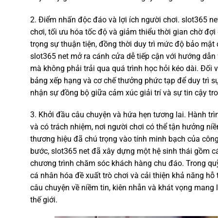
2. Điểm nhấn độc đáo và lợi ích người chơi. slot365 n
chơi, tối ưu hóa tốc độ và giảm thiểu thời gian chờ đợi 
trọng sự thuận tiện, đồng thời duy trì mức độ bảo mật 
slot365 net mở ra cánh cửa dễ tiếp cận với hướng dẫn
mà không phải trải qua quá trình học hỏi kéo dài. Đối v
bảng xếp hạng và cơ chế thưởng phức tạp để duy trì sự
nhận sự đồng bộ giữa cảm xúc giải trí và sự tin cậy tr
3. Khởi đầu câu chuyện và hứa hẹn tương lai. Hành trìn
và có trách nhiệm, nơi người chơi có thể tận hưởng ni
thương hiệu đã chú trọng vào tính minh bạch của công
bước, slot365 net đã xây dựng một hệ sinh thái gồm c
chương trình chăm sóc khách hàng chu đáo. Trong quỹ đ
cá nhân hóa đề xuất trò chơi và cải thiện khả năng hỗ 
câu chuyện về niềm tin, kiên nhẫn và khát vọng mang lạ
thế giới.