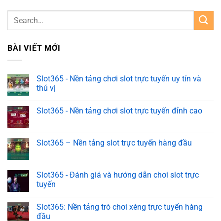
BÀI VIẾT MỚI
Slot365 - Nền tảng chơi slot trực tuyến uy tín và
thú vị
Slot365 - Nền tảng chơi slot trực tuyến đỉnh cao
Slot365 – Nền tảng slot trực tuyến hàng đầu
Slot365 - Đánh giá và hướng dẫn chơi slot trực
tuyến
Slot365: Nền tảng trò chơi xèng trực tuyến hàng
đầu