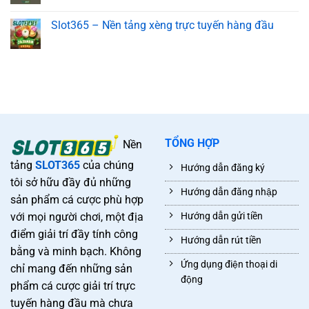
Slot365 – Nền tảng xèng trực tuyến hàng đầu
TỔNG HỢP
Nền
tảng
SLOT365
của chúng
Hướng dẫn đăng ký
tôi sở hữu đầy đủ những
Hướng dẫn đăng nhập
sản phẩm cá cược phù hợp
với mọi người chơi, một địa
Hướng dẫn gửi tiền
điểm giải trí đầy tính công
Hướng dẫn rút tiền
bằng và minh bạch. Không
Ứng dụng điện thoại di
chỉ mang đến những sản
động
phẩm cá cược giải trí trực
tuyến hàng đầu mà chưa