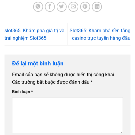
slot365. Khám phá giá trị và
Slot365: Khám phá nền tảng
trải nghiệm Slot365
casino trực tuyến hàng đầu
Để lại một bình luận
Email của bạn sẽ không được hiển thị công khai.
Các trường bắt buộc được đánh dấu
*
Bình luận
*