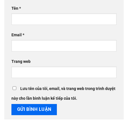
Tên
*
Email
*
Trang web
Lưu tên của tôi, email, và trang web trong trình duyệt
này cho lần bình luận kế tiếp của tôi.