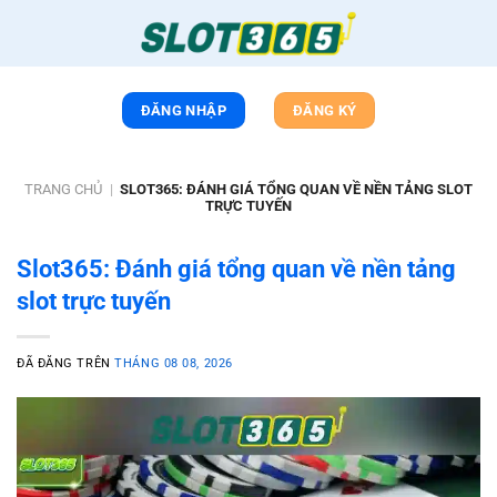
Chuyển
đến
nội
dung
ĐĂNG NHẬP
ĐĂNG KÝ
TRANG CHỦ
|
SLOT365: ĐÁNH GIÁ TỔNG QUAN VỀ NỀN TẢNG SLOT
TRỰC TUYẾN
Slot365: Đánh giá tổng quan về nền tảng
slot trực tuyến
ĐÃ ĐĂNG TRÊN
THÁNG 08 08, 2026