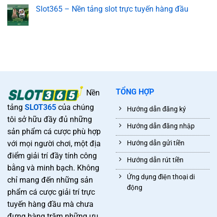
Slot365 – Nền tảng slot trực tuyến hàng đầu
TỔNG HỢP
Nền
tảng
SLOT365
của chúng
Hướng dẫn đăng ký
tôi sở hữu đầy đủ những
Hướng dẫn đăng nhập
sản phẩm cá cược phù hợp
với mọi người chơi, một địa
Hướng dẫn gửi tiền
điểm giải trí đầy tính công
Hướng dẫn rút tiền
bằng và minh bạch. Không
Ứng dụng điện thoại di
chỉ mang đến những sản
động
phẩm cá cược giải trí trực
tuyến hàng đầu mà chưa
đựng hàng trăm những ưu