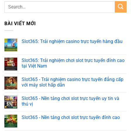
BÀI VIẾT MỚI
Slot365: Trải nghiệm casino trực tuyến hàng đầu
Slot365: Trải nghiệm chơi slot trực tuyến đỉnh cao
tại Việt Nam
Slot365 - Trải nghiệm casino trực tuyến đẳng cấp
với máy slot hấp dẫn
Slot365 - Nền tảng chơi slot trực tuyến uy tín và
thú vị
Slot365 - Nền tảng chơi slot trực tuyến đỉnh cao