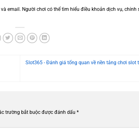
 và email. Người chơi có thể tìm hiểu điều khoản dịch vụ, chính
Slot365 - Đánh giá tổng quan về nền tảng chơi slot 
ác trường bắt buộc được đánh dấu
*