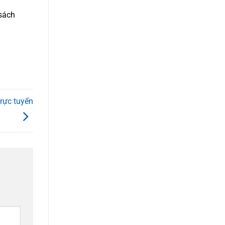
 sách
trực tuyến