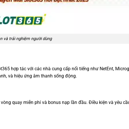
ện và trải nghiệm người dùng
Slot365 hợp tác với các nhà cung cấp nổi tiếng như NetEnt, Micro
hanh, và hiệu ứng âm thanh sống động.
vòng quay miễn phí và bonus nạp lần đầu. Điều kiện và yêu cầ