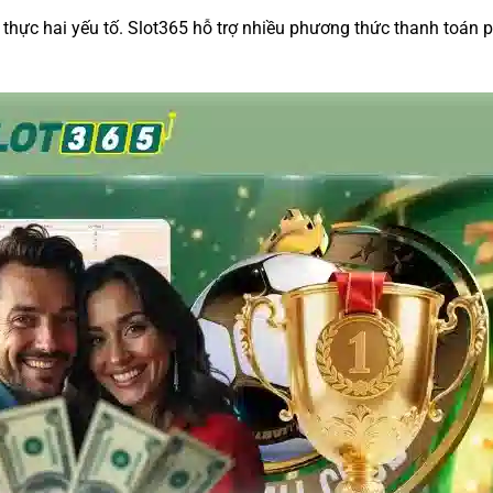
hực hai yếu tố. Slot365 hỗ trợ nhiều phương thức thanh toán p