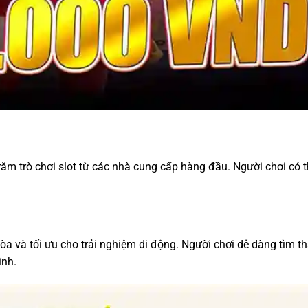
răm trò chơi slot từ các nhà cung cấp hàng đầu. Người chơi có 
hòa và tối ưu cho trải nghiệm di động. Người chơi dễ dàng tìm t
ình.