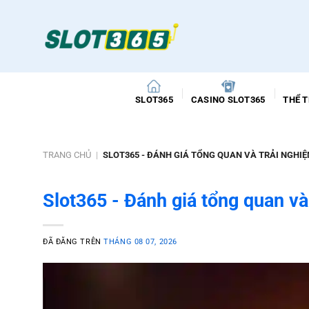
Chuyển
đến
nội
dung
SLOT365
CASINO SLOT365
THỂ 
TRANG CHỦ
|
SLOT365 - ĐÁNH GIÁ TỔNG QUAN VÀ TRẢI NGHI
Slot365 - Đánh giá tổng quan và
ĐÃ ĐĂNG TRÊN
THÁNG 08 07, 2026