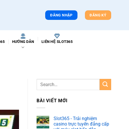
ĐĂNG NHẬP
ĐĂNG KÝ
365
HƯỚNG DẪN
LIÊN HỆ SLOT365
BÀI VIẾT MỚI
Slot365 - Trải nghiệm
casino trực tuyến đẳng cấp