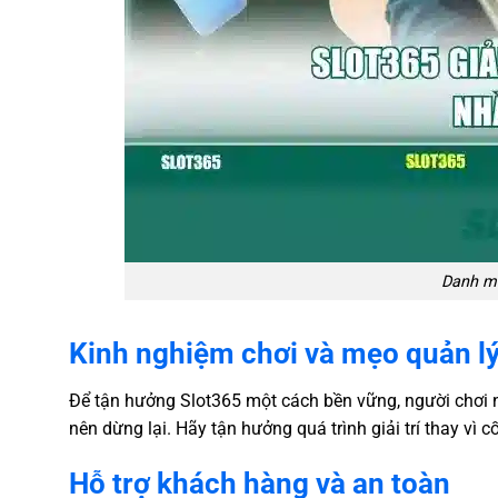
Danh mụ
Kinh nghiệm chơi và mẹo quản l
Để tận hưởng Slot365 một cách bền vững, người chơi n
nên dừng lại. Hãy tận hưởng quá trình giải trí thay vì c
Hỗ trợ khách hàng và an toàn