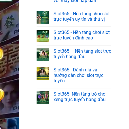
với máy slot hấp dẫn
Slot365 - Nền tảng chơi slot
trực tuyến uy tín và thú vị
Slot365 - Nền tảng chơi slot
trực tuyến đỉnh cao
Slot365 – Nền tảng slot trực
tuyến hàng đầu
Slot365 - Đánh giá và
hướng dẫn chơi slot trực
tuyến
Slot365: Nền tảng trò chơi
xèng trực tuyến hàng đầu