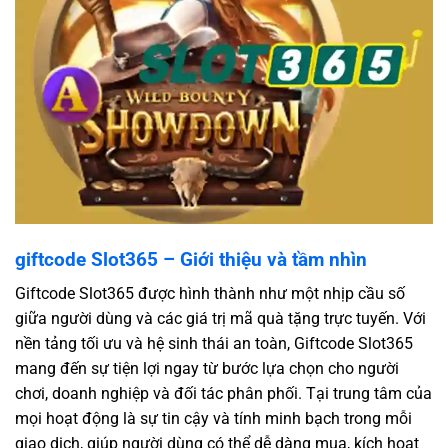
giftcode Slot365 – Giới thiệu và tầm nhìn
Giftcode Slot365 được hình thành như một nhịp cầu số
giữa người dùng và các giá trị mã quà tặng trực tuyến. Với
nền tảng tối ưu và hệ sinh thái an toàn, Giftcode Slot365
mang đến sự tiện lợi ngay từ bước lựa chọn cho người
chơi, doanh nghiệp và đối tác phân phối. Tại trung tâm của
mọi hoạt động là sự tin cậy và tính minh bạch trong mỗi
giao dịch, giúp người dùng có thể dễ dàng mua, kích hoạt