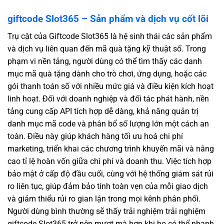
giftcode Slot365 – Sản phẩm và dịch vụ cốt lõi
Trụ cật của Giftcode Slot365 là hệ sinh thái các sản phẩm
và dịch vụ liên quan đến mã quà tặng kỹ thuật số. Trong
phạm vi nền tảng, người dùng có thể tìm thấy các danh
mục mã quà tặng dành cho trò chơi, ứng dụng, hoặc các
gói thanh toán số với nhiều mức giá và điều kiện kích hoạt
linh hoạt. Đối với doanh nghiệp và đối tác phát hành, nền
tảng cung cấp API tích hợp dễ dàng, khả năng quản trị
danh mục mã code và phân bổ số lượng lớn một cách an
toàn. Điều này giúp khách hàng tối ưu hoá chi phí
marketing, triển khai các chương trình khuyến mãi và nâng
cao tỉ lệ hoàn vốn giữa chi phí và doanh thu. Việc tích hợp
bảo mật ở cấp độ đầu cuối, cùng với hệ thống giám sát rủi
ro liên tục, giúp đảm bảo tính toàn vẹn của mỗi giao dịch
và giảm thiểu rủi ro gian lận trong mọi kênh phân phối.
Người dùng bình thường sẽ thấy trải nghiệm trải nghiệm
giftcode Slot365 trở nên mượt mà hơn khi họ có thể nhanh