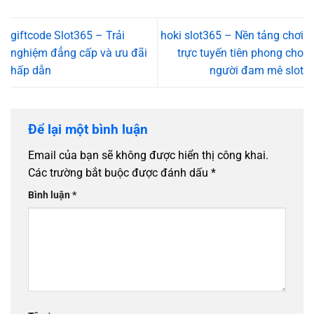
giftcode Slot365 – Trải
hoki slot365 – Nền tảng chơi
nghiệm đẳng cấp và ưu đãi
trực tuyến tiên phong cho
hấp dẫn
người đam mê slot
Để lại một bình luận
Email của bạn sẽ không được hiển thị công khai.
Các trường bắt buộc được đánh dấu
*
Bình luận
*