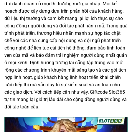
đức kinh doanh ở mọi thị trường mới gia nhập. Mọi kế
hoạch được xây dựng dựa trên phản hồi của khách hàng,
dữ liệu thị trường và cam kết mang lại lợi ích thực sự cho
cộng đồng người dùng và đối tác phát hành mã. Trong quá
trình phát triển, thương hiệu nhấn mạnh sự hợp tác chặt
chẽ với các nhà cung cấp nội dung và đội ngũ phát triển
công nghệ để liên tục cải tiến hệ thống, đảm bảo tính toàn
vẹn của mã và bảo đảm trải nghiệm người dùng nhất quán
ở mọi kênh. Định hướng tương lai cũng tập trung vào mở
rộng các chương trình khuyến mãi sáng tạo và các gói tích
hợp linh hoạt, giúp khách hàng linh hoạt triển khai chiến
lược tiếp thị mà vẫn duy trì sự kiểm soát và an toàn cho
các giao dịch. Với cách tiếp cận như vậy, Giftcode Slot365
tự tin mang lại giá trị lâu dài cho cộng đồng người dùng và
đối tác toàn cầu.