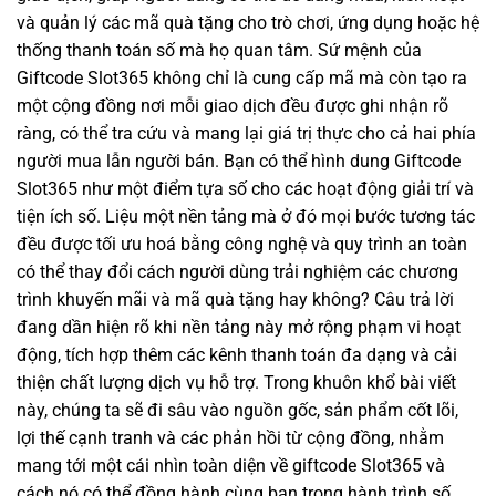
và quản lý các mã quà tặng cho trò chơi, ứng dụng hoặc hệ
thống thanh toán số mà họ quan tâm. Sứ mệnh của
Giftcode Slot365 không chỉ là cung cấp mã mà còn tạo ra
một cộng đồng nơi mỗi giao dịch đều được ghi nhận rõ
ràng, có thể tra cứu và mang lại giá trị thực cho cả hai phía
người mua lẫn người bán. Bạn có thể hình dung Giftcode
Slot365 như một điểm tựa số cho các hoạt động giải trí và
tiện ích số. Liệu một nền tảng mà ở đó mọi bước tương tác
đều được tối ưu hoá bằng công nghệ và quy trình an toàn
có thể thay đổi cách người dùng trải nghiệm các chương
trình khuyến mãi và mã quà tặng hay không? Câu trả lời
đang dần hiện rõ khi nền tảng này mở rộng phạm vi hoạt
động, tích hợp thêm các kênh thanh toán đa dạng và cải
thiện chất lượng dịch vụ hỗ trợ. Trong khuôn khổ bài viết
này, chúng ta sẽ đi sâu vào nguồn gốc, sản phẩm cốt lõi,
lợi thế cạnh tranh và các phản hồi từ cộng đồng, nhằm
mang tới một cái nhìn toàn diện về giftcode Slot365 và
cách nó có thể đồng hành cùng bạn trong hành trình số