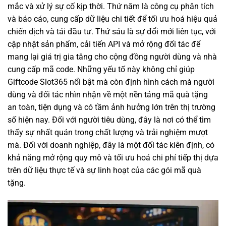
mắc và xử lý sự cố kịp thời. Thứ năm là công cụ phân tích
và báo cáo, cung cấp dữ liệu chi tiết để tối ưu hoá hiệu quả
chiến dịch và tái đầu tư. Thứ sáu là sự đổi mới liên tục, với
cập nhật sản phẩm, cải tiến API và mở rộng đối tác để
mang lại giá trị gia tăng cho cộng đồng người dùng và nhà
cung cấp mã code. Những yếu tố này không chỉ giúp
Giftcode Slot365 nổi bật mà còn định hình cách mà người
dùng và đối tác nhìn nhận về một nền tảng mã quà tặng
an toàn, tiện dụng và có tầm ảnh hưởng lớn trên thị trường
số hiện nay. Đối với người tiêu dùng, đây là nơi có thể tìm
thấy sự nhất quán trong chất lượng và trải nghiệm mượt
mà. Đối với doanh nghiệp, đây là một đối tác kiên định, có
khả năng mở rộng quy mô và tối ưu hoá chi phí tiếp thị dựa
trên dữ liệu thực tế và sự linh hoạt của các gói mã quà
tặng.