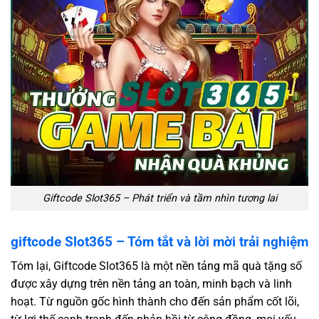
Giftcode Slot365 – Phát triển và tầm nhìn tương lai
giftcode Slot365 – Tóm tắt và lời mời trải nghiệm
Tóm lại, Giftcode Slot365 là một nền tảng mã quà tặng số
được xây dựng trên nền tảng an toàn, minh bạch và linh
hoạt. Từ nguồn gốc hình thành cho đến sản phẩm cốt lõi,