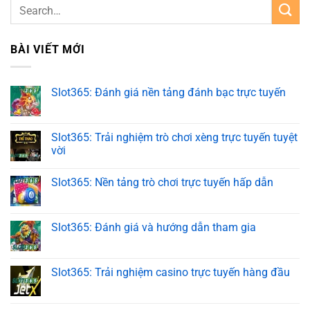
BÀI VIẾT MỚI
Slot365: Đánh giá nền tảng đánh bạc trực tuyến
Slot365: Trải nghiệm trò chơi xèng trực tuyến tuyệt
vời
Slot365: Nền tảng trò chơi trực tuyến hấp dẫn
Slot365: Đánh giá và hướng dẫn tham gia
Slot365: Trải nghiệm casino trực tuyến hàng đầu