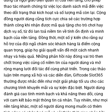
dùng ca ngợi giao diện quản trị của nền tảng, cho phép
thao tác nhanh chóng từ việc lọc danh sách mã đến việc
theo dõi trạng thái kích hoạt và số lượng mã còn lại. Cộng
đồng người dùng cũng tích cực chia sẻ các trường hợp
thành công khi nhận được mã quà tặng cho trò chơi hay
dịch vụ số, từ đó lan toả niềm tin về tính ổn định và minh
bạch của nền tảng. Đồng thời, một số ý kiến cho rằng sự
hỗ trợ của đội ngũ chăm sóc khách hàng là điểm cộng
quan trọng, giúp họ giải quyết vấn đề một cách nhanh
nhạy và hiệu quả. Những phản hồi này đóng vai trò then
chốt trong việc củng cố niềm tin của người dùng và mở
rộng mạng lưới đối tác để cùng phát triển. Trong các thảo
luận trên mạng xã hội và các diễn đàn, Giftcode Slot365
thường được nhắc đến như một giải pháp tối ưu cho các
chương trình khuyến mãi và sự kiện đặc biệt. Người dùng
đánh giá cao tính minh bạch và khả năng theo dõi, cùng
với cam kết bảo mật thông tin cá nhân. Tuy nhiên, như mọi
nền tảng khác, một số người dùng mong muốn có thêm