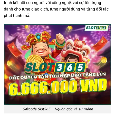
trình kết nối con người với công nghệ, với sự tôn trọng
dành cho từng giao dịch, từng người dùng và từng đối tác
phát hành mã.
Giftcode Slot365 – Nguồn gốc và sứ mệnh